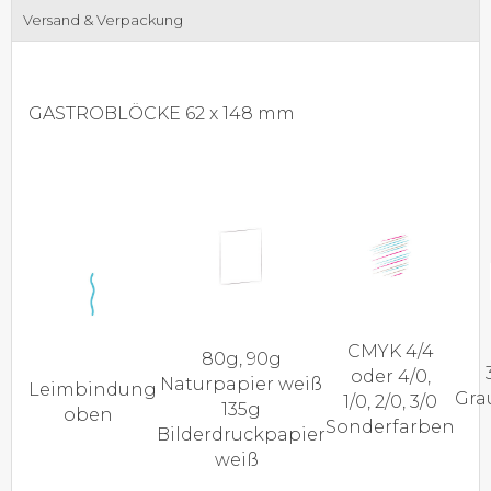
Versand & Verpackung
GASTROBLÖCKE 62 x 148 mm
CMYK 4/4
80g, 90g
oder 4/0,
Naturpapier weiß
Leimbindung
Gra
1/0, 2/0, 3/0
135g
oben
Sonderfarben
Bilderdruckpapier
weiß